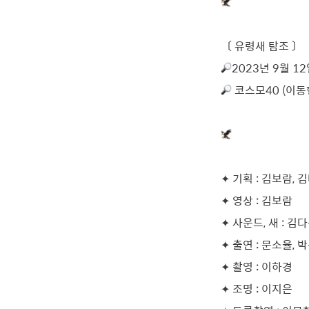
〔 유령새 탐조 〕
2023년 9월 12일
 코스모40 (이동
✦ 기획 : 김보람, 
✦ 영상 : 김보람
✦ 사운드, 새 : 김
✦ 출연 : 문소율, 
✦ 촬영 : 이하경
✦ 조명 : 이지은