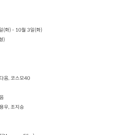
(화) - 10월 3일(화)
형)
김다움, 코스모40
다움
박용우, 조지승