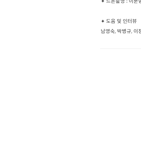
✦ 드론촬영 : 이문형(
✦ 도움 및 인터뷰
남영숙, 박병규, 이장