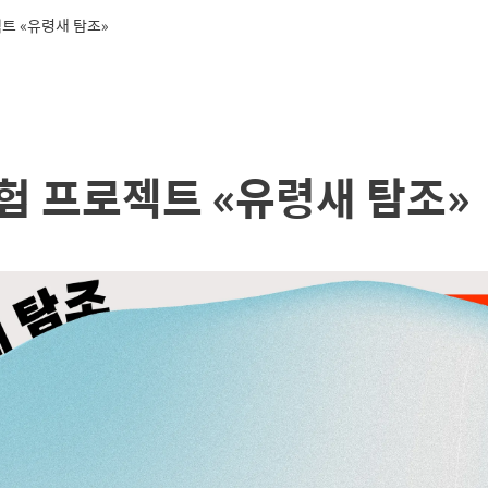
트 «유령새 탐조»
험 프로젝트 «유령새 탐조»