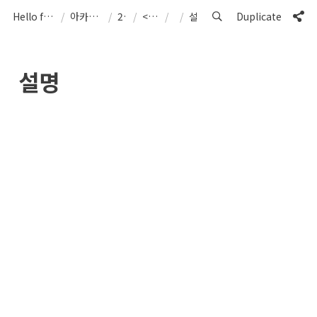
Hello from Cosmo40
/
아카이브 ArCHIVe
/
2021
/
<산울림>
/
/
설명
Duplicate
설명