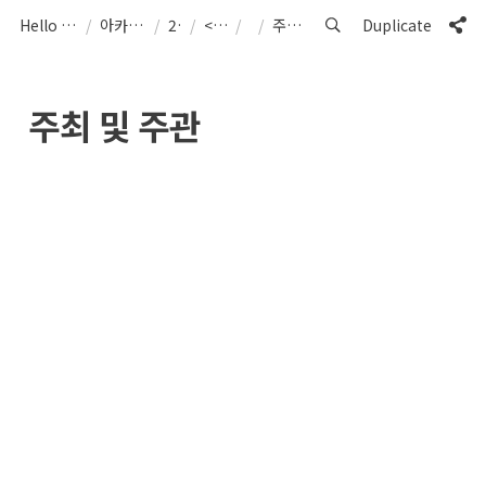
Hello from Cosmo40
/
아카이브 ArCHIVe
/
2021
/
<산울림>
/
/
주최 및 주관
Duplicate
주최 및 주관