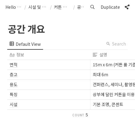
Hello from Cosmo40
/
시설 및 대관 Space Rental
/
커튼 룸 Curtain Room
/
공간 개요
Duplicate
공간 개요
Search
Default View
정보
설명
면적
15m x 6m (커튼 룸 기
층고
최대 6m
용도
컨퍼런스, 세미나, 촬영
특징
상부에 달린 커튼을 이용
시설
기본 조명, 콘센트
5
COUNT