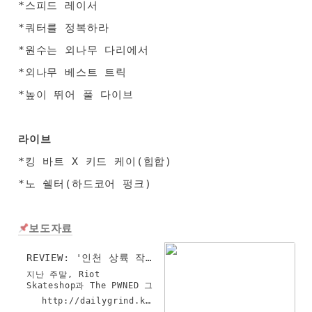
*스피드 레이서
*쿼터를 정복하라
*원수는 외나무 다리에서
*외나무 베스트 트릭
*높이 뛰어 풀 다이브
라이브
*킹 바트 X 키드 케이(힙합)
*노 쉘터(하드코어 펑크)
보도자료
REVIEW: '인천 상륙 작전' 사진
지난 주말, Riot
Skateshop과 The PWNED 그
리고 데일리 그라인드가 함께
http://dailygrind.kr/magazine/news/7113
한 이 열렸다. 은 잘 타는 선