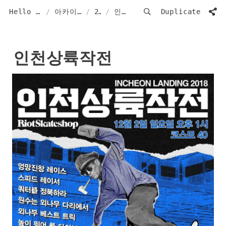
Hello from Cosmo40
/
아카이브 ArCHIVe
/
2018
/
인천상륙작전
Duplicate
인천상륙작전