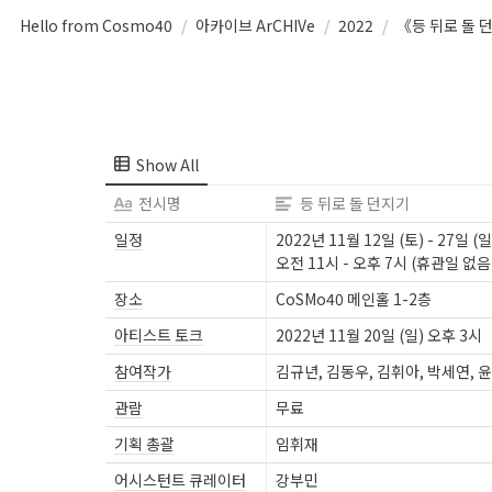
Hello from Cosmo40
/
아카이브 ArCHIVe
/
2022
/
《등 뒤로 돌 
Show All
전시명
등 뒤로 돌 던지기
일정
2022년 11월 12일 (토) - 27일 (일)
오전 11시 - 오후 7시 (휴관일 없음
장소
CoSMo40 메인홀 1-2층
아티스트 토크
2022년 11월 20일 (일) 오후 3시
참여작가
김규년, 김동우, 김휘아, 박세연, 
관람
무료
기획 총괄
임휘재
어시스턴트 큐레이터
강부민