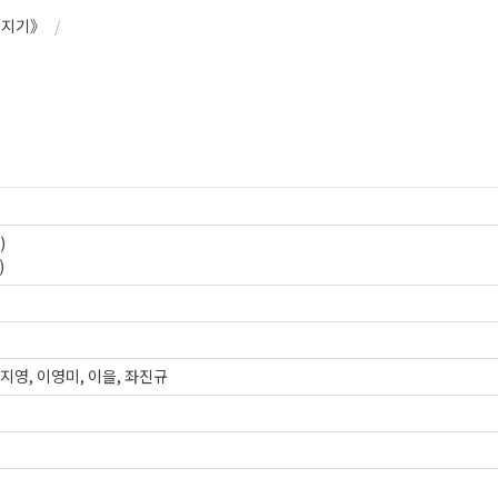
던지기》
/


)
윤지영, 이영미, 이을, 좌진규