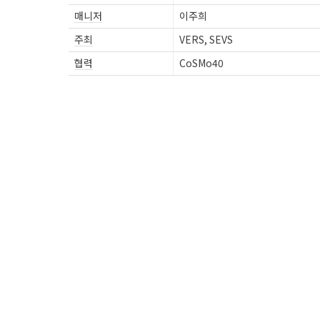
매니저
이주희
주최
VERS, SEVS
협력
CoSMo40