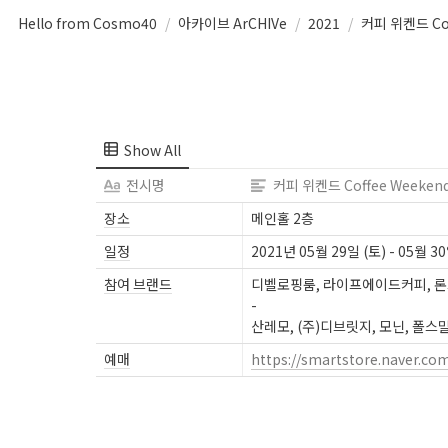
Hello from Cosmo40
/
아카이브 ArCHIVe
/
2021
/
Show All
전시명
커피 위켄드 Coffee Weeken
장소
메인홀 2층
일정
2021년 05월 29일 (토) - 05월 30
참여 브랜드
디벨로핑룸, 라이프에이드커피, 론
-

산레모, (주)디브릿지, 모닌, 폴스
예매
https://smartstore.naver.c