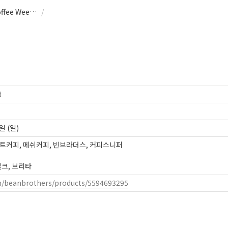
커피 위켄드 Coffee Weekend
/
d
일 (일)
트커피, 메쉬커피, 빈브라더스, 커피스니퍼

밀크, 브리타
om/beanbrothers/products/5594693295