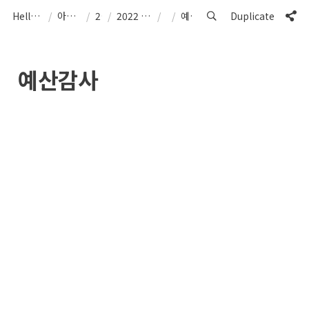
Hello from Cosmo40
/
아카이브 ArCHIVe
/
2022
/
2022 CoSMo40 Artist’s Month
/
/
예산감사
Duplicate
예산감사