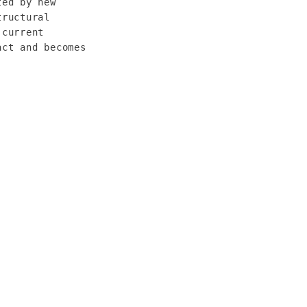
ed by new 
ructural 
current 
ct and becomes 