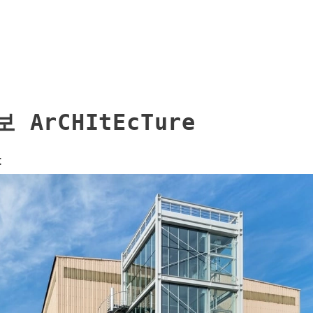
 ArCHItEcTure 
t