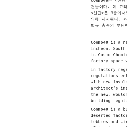
Cosmo40
은 <신관
건물이다. 이 고리
<신관>은 3층에
의해 지지된다. 
법규 충족의 부담
Cosmo40
 is a n
Incheon, South
in Cosmo Chemi
factory space 
In factory reg
regulations en
with new insul
architect’s im
the new, would
building regul
Cosmo40
 is a b
deserted facto
lobbies and ci