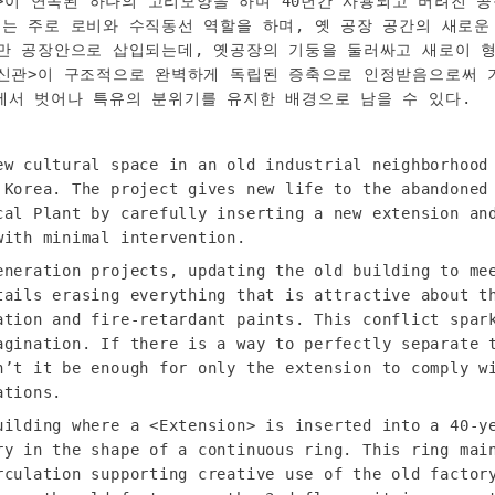
>이 연속된 하나의 고리모양을 하며 40년간 사용되고 버려진 공
는 주로 로비와 수직동선 역할을 하며, 옛 공장 공간의 새로운 
서만 공장안으로 삽입되는데, 옛공장의 기둥을 둘러싸고 새로이 형
<신관>이 구조적으로 완벽하게 독립된 증축으로 인정받음으로써 
에서 벗어나 특유의 분위기를 유지한 배경으로 남을 수 있다.
ew cultural space in an old industrial neighborhood 
 Korea. The project gives new life to the abandoned 
cal Plant by carefully inserting a new extension and
with minimal intervention.
eneration projects, updating the old building to mee
tails erasing everything that is attractive about th
ation and fire-retardant paints. This conflict spark
agination. If there is a way to perfectly separate t
n’t it be enough for only the extension to comply wi
ations.
uilding where a <Extension> is inserted into a 40-ye
ry in the shape of a continuous ring. This ring main
rculation supporting creative use of the old factory