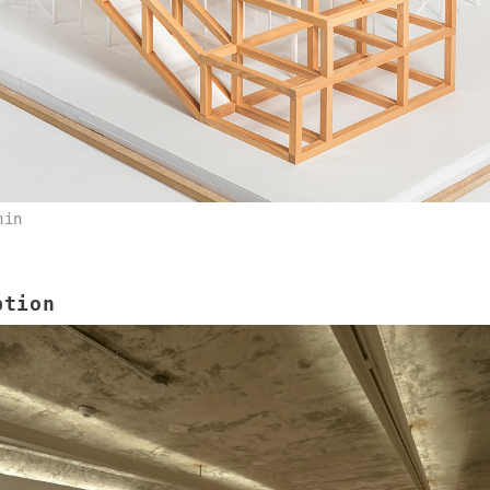
hin
tion