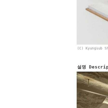
(C) Kyungsub S
설명 Descrip