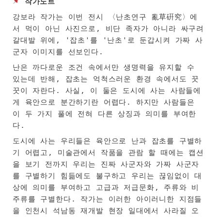
작가노트
강보라 작가는 이번 전시 〈난초연구 亂草硏究〉에
서 먹이 아닌 사진으로, 비단 족자가 아니라 싸구려 
갈대발 위에, '잡초'를 '난초'로 둔갑시켜 가짜 사
군자 이미지를 선보인다.
난은 까다로운 조건 속에서만 생명력을 유지할 수 
있는데 반해, 잡초는 억척스러운 환경 속에서도 꿋
꿋이 자란다. 사실, 이 둘은 도시에 사는 사람들에
게 육안으로 분간하기란 어렵다. 하지만 사람들은 
이 두 가지 풀에 전혀 다른 상징과 의미를 부여한
다.
도시에 사는 우리들은 육안으로 난과 잡초를 구별하
기 어렵고, 미술관에서 작품을 관람 할 때에는 캡션
을 보기 전까지 우리는 진짜 사군자와 가짜 사군자
를 구별하기 힘듦에도 불구하고 우리는 끊임없이 대
상에 의미를 부여하고 고급과 저급문화, 주류와 비
주류를 구별한다. 작가는 이러한 아이러니한 지점들
을 인천시 석남동 재개발 현장 일대에서 사라질 오